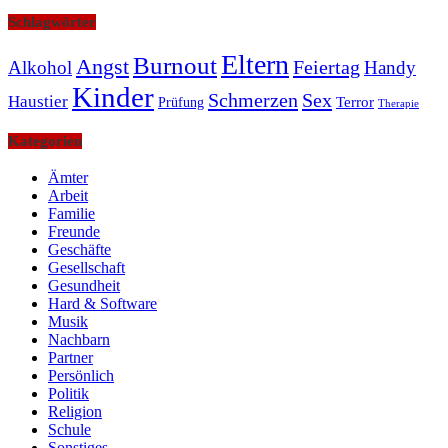
Schlagwörter
Eltern
Burnout
Angst
Feiertag
Alkohol
Handy
Kinder
Schmerzen
Sex
Haustier
Terror
Prüfung
Therapie
Kategorien
Ämter
Arbeit
Familie
Freunde
Geschäfte
Gesellschaft
Gesundheit
Hard & Software
Musik
Nachbarn
Partner
Persönlich
Politik
Religion
Schule
Sonstiges