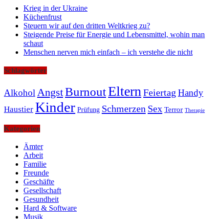
Krieg in der Ukraine
Küchenfrust
Steuern wir auf den dritten Weltkrieg zu?
Steigende Preise für Energie und Lebensmittel, wohin man
schaut
Menschen nerven mich einfach – ich verstehe die nicht
Schlagwörter
Eltern
Burnout
Angst
Feiertag
Alkohol
Handy
Kinder
Schmerzen
Sex
Haustier
Terror
Prüfung
Therapie
Kategorien
Ämter
Arbeit
Familie
Freunde
Geschäfte
Gesellschaft
Gesundheit
Hard & Software
Musik