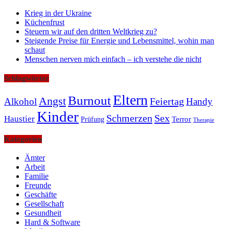
Krieg in der Ukraine
Küchenfrust
Steuern wir auf den dritten Weltkrieg zu?
Steigende Preise für Energie und Lebensmittel, wohin man
schaut
Menschen nerven mich einfach – ich verstehe die nicht
Schlagwörter
Eltern
Burnout
Angst
Feiertag
Alkohol
Handy
Kinder
Schmerzen
Sex
Haustier
Terror
Prüfung
Therapie
Kategorien
Ämter
Arbeit
Familie
Freunde
Geschäfte
Gesellschaft
Gesundheit
Hard & Software