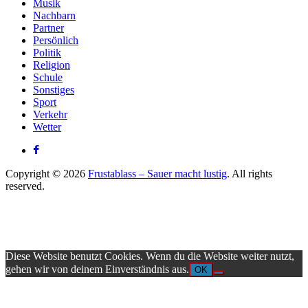
Musik
Nachbarn
Partner
Persönlich
Politik
Religion
Schule
Sonstiges
Sport
Verkehr
Wetter
Copyright © 2026
Frustablass – Sauer macht lustig
. All rights
reserved.
Diese Website benutzt Cookies. Wenn du die Website weiter nutzt,
gehen wir von deinem Einverständnis aus.
OK