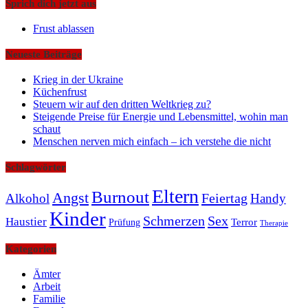
Sprich dich jetzt aus
Frust ablassen
Neueste Beiträge
Krieg in der Ukraine
Küchenfrust
Steuern wir auf den dritten Weltkrieg zu?
Steigende Preise für Energie und Lebensmittel, wohin man
schaut
Menschen nerven mich einfach – ich verstehe die nicht
Schlagwörter
Eltern
Burnout
Angst
Feiertag
Alkohol
Handy
Kinder
Schmerzen
Sex
Haustier
Terror
Prüfung
Therapie
Kategorien
Ämter
Arbeit
Familie