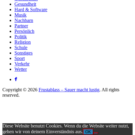
Gesundheit
Hard & Software
Musik
Nachbarn
Partner
Persönlich
Politik
Religion
Schule
Sonstiges
Sport
Verkehr
Wetter
Copyright © 2026
Frustablass – Sauer macht lustig
. All rights
reserved.
Diese Website benutzt Cookies. Wenn du die Website weiter nutzt,
gehen wir von deinem Einverständnis aus.
OK