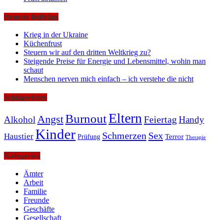
Neueste Beiträge
Krieg in der Ukraine
Küchenfrust
Steuern wir auf den dritten Weltkrieg zu?
Steigende Preise für Energie und Lebensmittel, wohin man
schaut
Menschen nerven mich einfach – ich verstehe die nicht
Schlagwörter
Eltern
Burnout
Angst
Feiertag
Alkohol
Handy
Kinder
Schmerzen
Sex
Haustier
Terror
Prüfung
Therapie
Kategorien
Ämter
Arbeit
Familie
Freunde
Geschäfte
Gesellschaft