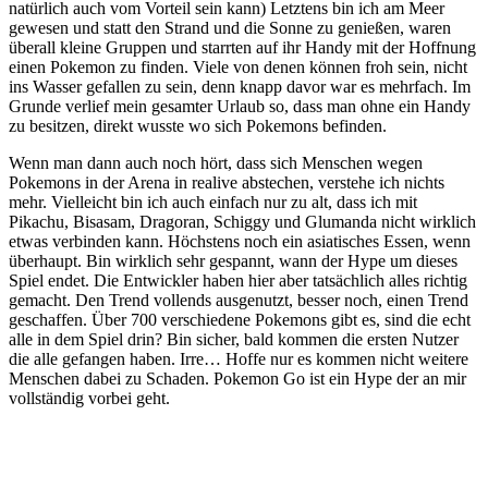
natürlich auch vom Vorteil sein kann) Letztens bin ich am Meer
gewesen und statt den Strand und die Sonne zu genießen, waren
überall kleine Gruppen und starrten auf ihr Handy mit der Hoffnung
einen Pokemon zu finden. Viele von denen können froh sein, nicht
ins Wasser gefallen zu sein, denn knapp davor war es mehrfach. Im
Grunde verlief mein gesamter Urlaub so, dass man ohne ein Handy
zu besitzen, direkt wusste wo sich Pokemons befinden.
Wenn man dann auch noch hört, dass sich Menschen wegen
Pokemons in der Arena in realive abstechen, verstehe ich nichts
mehr. Vielleicht bin ich auch einfach nur zu alt, dass ich mit
Pikachu, Bisasam, Dragoran, Schiggy und Glumanda nicht wirklich
etwas verbinden kann. Höchstens noch ein asiatisches Essen, wenn
überhaupt. Bin wirklich sehr gespannt, wann der Hype um dieses
Spiel endet. Die Entwickler haben hier aber tatsächlich alles richtig
gemacht. Den Trend vollends ausgenutzt, besser noch, einen Trend
geschaffen. Über 700 verschiedene Pokemons gibt es, sind die echt
alle in dem Spiel drin? Bin sicher, bald kommen die ersten Nutzer
die alle gefangen haben. Irre… Hoffe nur es kommen nicht weitere
Menschen dabei zu Schaden. Pokemon Go ist ein Hype der an mir
vollständig vorbei geht.